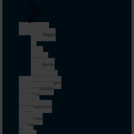
Rügen
|
Ihr
neues
Zuhause
Berlin
|
Brandenburg
Kapitalanlagen
Immobilien
verkaufen
Ihr
Maklertagebuch
– Login
Unser
Service
Plus