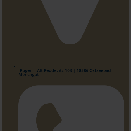
Rügen | Alt Reddevitz 108 | 18586 Ostseebad
Mönchgut