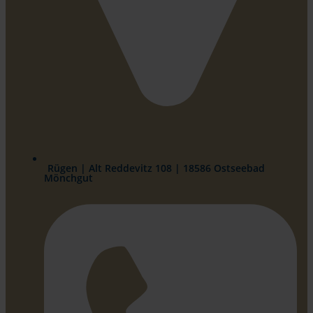
Rügen | Alt Reddevitz 108 | 18586 Ostseebad
Mönchgut