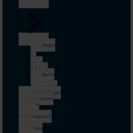
Rügen
|
Ihr
neues
Zuhause
Berlin
|
Brandenburg
Kapitalanlagen
Immobilien
verkaufen
Ihr
Maklertagebuch
– Login
Unser