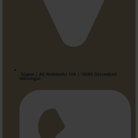
Rügen | Alt Reddevitz 108 | 18586 Ostseebad
Mönchgut