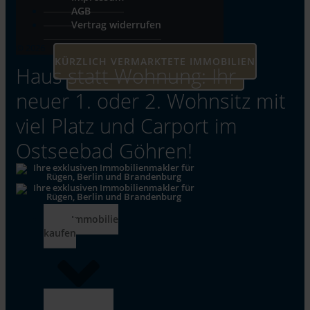
AGB
Vertrag widerrufen
© 2026
KÜRZLICH VERMARKTETE IMMOBILIEN
Haus statt Wohnung: Ihr
UNSERE AKTUELLEN IMMOBILIEN
neuer 1. oder 2. Wohnsitz mit
viel Platz und Carport im
Ostseebad Göhren!
Immobilie
kaufen