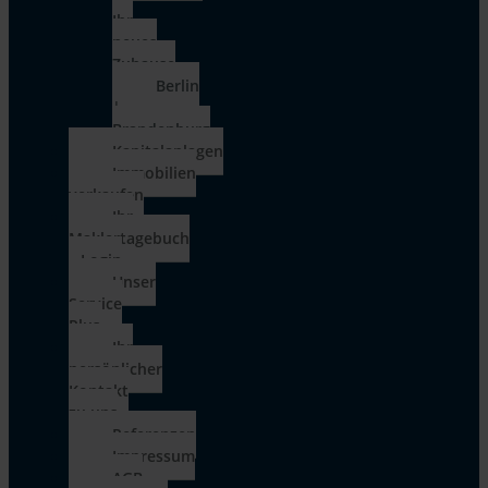
Ihr
neues
Zuhause
Berlin
|
Brandenburg
Kapitalanlagen
Immobilien
verkaufen
Ihr
Maklertagebuch
– Login
Unser
Service
Plus
Ihr
persönlicher
Kontakt
zu uns
Referenzen
Impressum
AGB