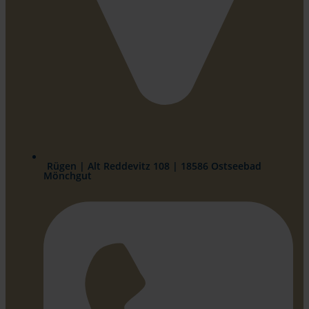
Rügen | Alt Reddevitz 108 | 18586 Ostseebad
Mönchgut