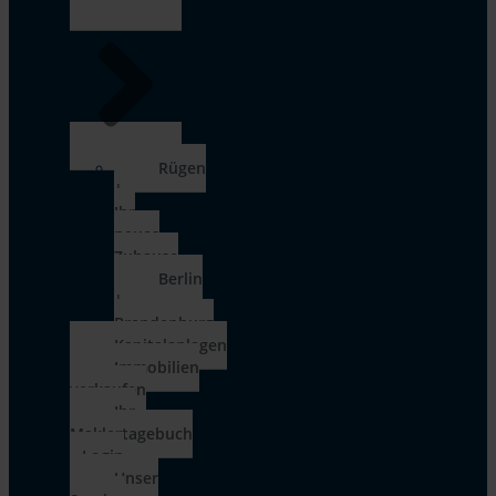
Rügen
|
Ihr
neues
Zuhause
Berlin
|
Brandenburg
Kapitalanlagen
Immobilien
verkaufen
Ihr
Maklertagebuch
– Login
Unser