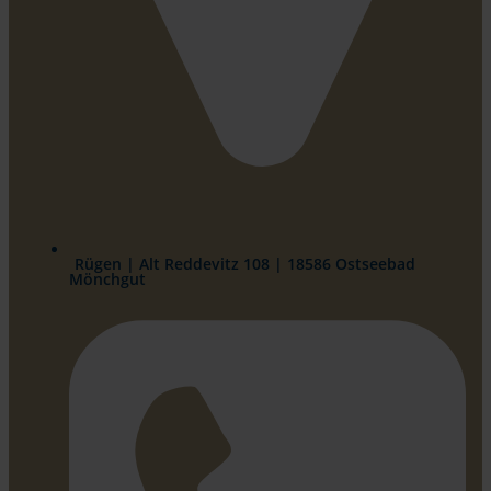
Rügen | Alt Reddevitz 108 | 18586 Ostseebad
Mönchgut