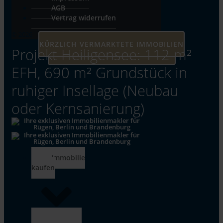
AGB
Vertrag widerrufen
© 2026
KÜRZLICH VERMARKTETE IMMOBILIEN
Projekt Heiligensee: 112 m²
UNSERE AKTUELLEN IMMOBILIEN
EFH, 690 m² Grundstück in
ruhiger Insellage (Neubau
oder Kernsanierung)
Immobilie
kaufen