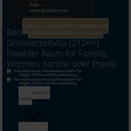
AGB
Vertrag widerrufen
© 2026
KÜRZLICH VERMARKTETE IMMOBILIEN
Berlin-Hermsdorf:
UNSERE AKTUELLEN IMMOBILIEN
Gründerzeitvilla (212m²)
Flexibler Raum für Familie,
Wohnen, Kanzlei oder Praxis!
Immobilie
kaufen