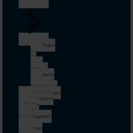
Rügen
|
Ihr
neues
Zuhause
Berlin
|
Brandenburg
Kapitalanlagen
Immobilien
verkaufen
Ihr
Maklertagebuch
– Login
Unser