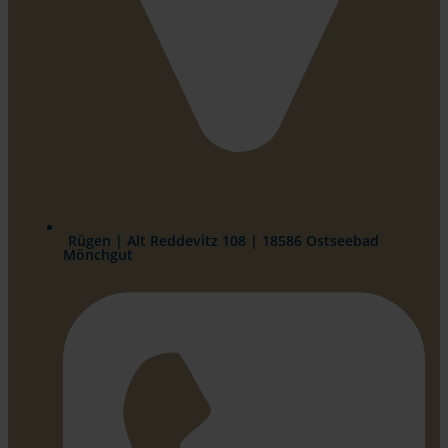
Rügen | Alt Reddevitz 108 | 18586 Ostseebad
Mönchgut