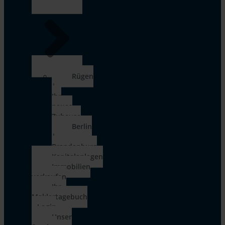
Rügen
|
Ihr
neues
Zuhause
Berlin
|
Brandenburg
Kapitalanlagen
Immobilien
verkaufen
Ihr
Maklertagebuch
– Login
Unser