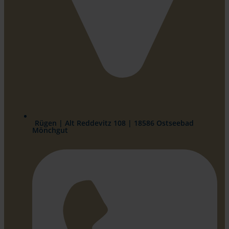
Rügen | Alt Reddevitz 108 | 18586 Ostseebad
Mönchgut