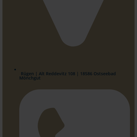
Rügen | Alt Reddevitz 108 | 18586 Ostseebad
Mönchgut