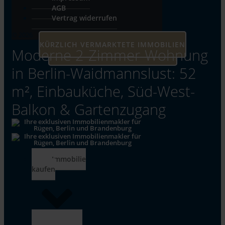
AGB
Vertrag widerrufen
© 2026
KÜRZLICH VERMARKTETE IMMOBILIEN
Moderne 2-Zimmer-Wohnung
UNSERE AKTUELLEN IMMOBILIEN
in Berlin-Waidmannslust: 52
m², Einbauküche, Süd-West-
Balkon & Gartenzugang
Immobilie
kaufen