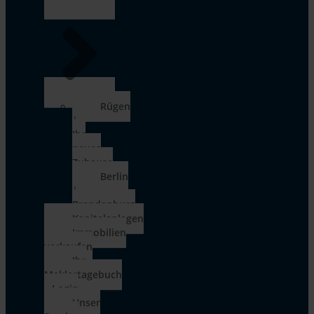
Rügen
|
Ihr
neues
Zuhause
Berlin
|
Brandenburg
Kapitalanlagen
Immobilien
verkaufen
Ihr
Maklertagebuch
– Login
Unser