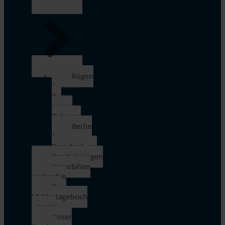
Rügen
|
Ihr
neues
Zuhause
Berlin
|
Brandenburg
Kapitalanlagen
Immobilien
verkaufen
Ihr
Maklertagebuch
– Login
Unser