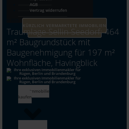
AGB
Vertrag widerrufen
© 2026
KÜRZLICH VERMARKTETE IMMOBILIEN
Traumlage Sellin Seedorf: 464
UNSERE AKTUELLEN IMMOBILIEN
m² Baugrundstück mit
Baugenehmigung für 197 m²
Wohnfläche, Havingblick
Immobilie
kaufen