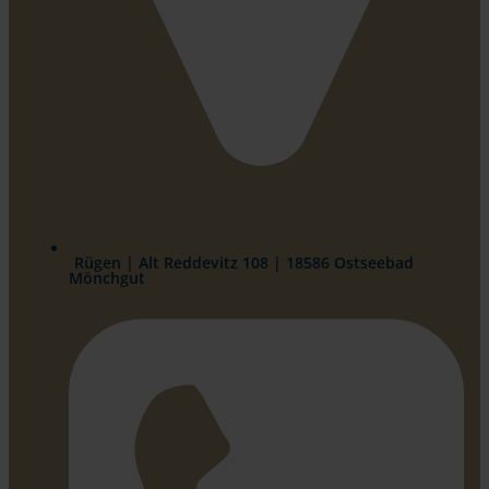
Rügen | Alt Reddevitz 108 | 18586 Ostseebad
Mönchgut