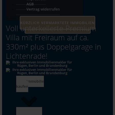
AGB
Vertrag widerrufen
© 2026
KÜRZLICH VERMARKTETE IMMOBILIEN
Voll unterkellerte Premium
UNSERE AKTUELLEN IMMOBILIEN
Villa mit Freiraum auf ca.
330m² plus Doppelgarage in
Lichtenrade!
Immobilie
kaufen