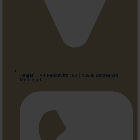
Rügen | Alt Reddevitz 108 | 18586 Ostseebad
Mönchgut