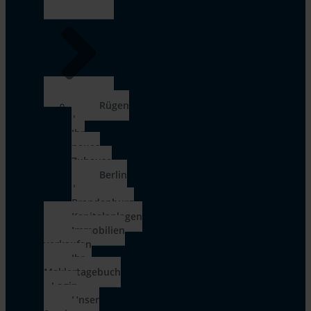
Rügen
|
Ihr
neues
Zuhause
Berlin
|
Brandenburg
Kapitalanlagen
Immobilien
verkaufen
Ihr
Maklertagebuch
– Login
Unser