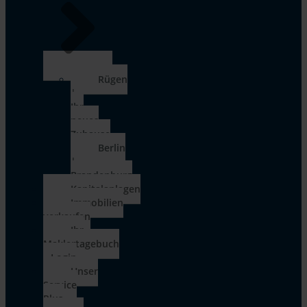
Rügen
|
Ihr
neues
Zuhause
Berlin
|
Brandenburg
Kapitalanlagen
Immobilien
verkaufen
Ihr
Maklertagebuch
– Login
Unser
Service
Plus