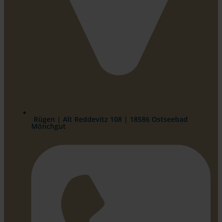
Rügen | Alt Reddevitz 108 | 18586 Ostseebad
Mönchgut