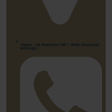
Rügen | Alt Reddevitz 108 | 18586 Ostseebad
Mönchgut