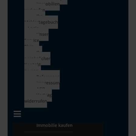
Immobilien
verkaufen
Ihr
Maklertagebuch
– Login
Unser
Service
Plus
Ihr
persönlicher
Kontakt
zu uns
Referenzen
Impressum
AGB
Vertrag
widerrufen
Immobilie kaufen