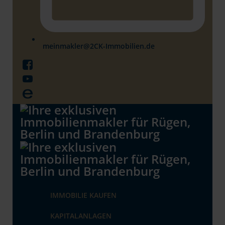
meinmakler@2CK-Immobilien.de
IMMOBILIE KAUFEN
KAPITALANLAGEN